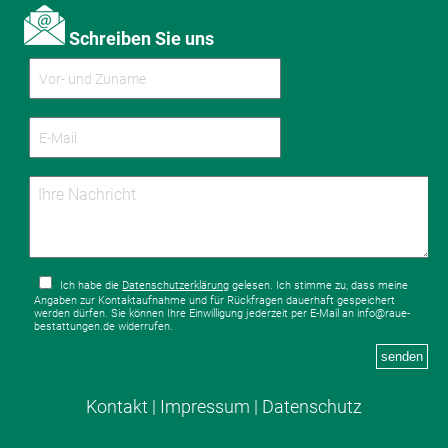
Schreiben Sie uns
Ich habe die
Datenschutzerklärung
gelesen. Ich stimme zu, dass meine
Angaben zur Kontaktaufnahme und für Rückfragen dauerhaft gespeichert
werden dürfen. Sie können Ihre Einwilligung jederzeit per E-Mail an info@raue-
bestattungen.de widerrufen.
senden
Kontakt
|
Impressum
|
Datenschutz