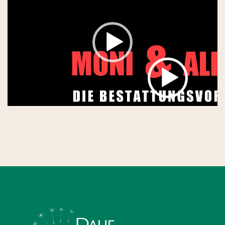
Player
00:00
03:00