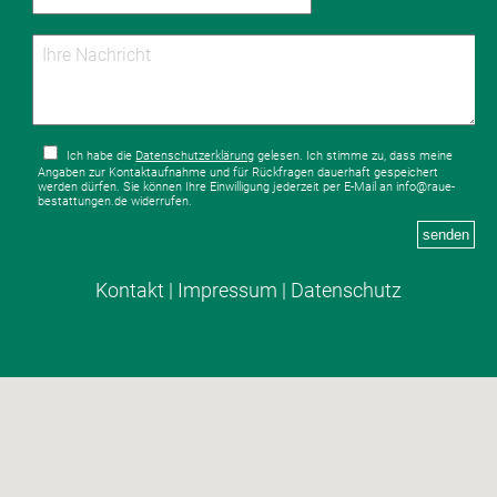
Ich habe die
Datenschutzerklärung
gelesen. Ich stimme zu, dass meine
Angaben zur Kontaktaufnahme und für Rückfragen dauerhaft gespeichert
werden dürfen. Sie können Ihre Einwilligung jederzeit per E-Mail an info@raue-
bestattungen.de widerrufen.
senden
Kontakt
|
Impressum
|
Datenschutz