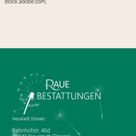
stock.adobe.com,
Neustadt (Dosse)
Bahnhofstr. 46d