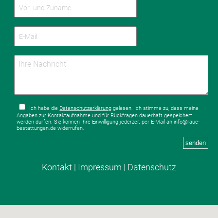
Ich habe die
Datenschutzerklärung
gelesen. Ich stimme zu, dass meine
Angaben zur Kontaktaufnahme und für Rückfragen dauerhaft gespeichert
werden dürfen. Sie können Ihre Einwilligung jederzeit per E-Mail an info@raue-
bestattungen.de widerrufen.
senden
Kontakt
|
Impressum
|
Datenschutz